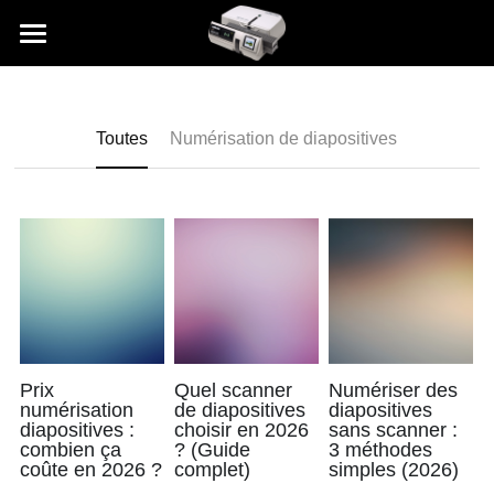
Accueil
Réserver
Toutes
Numérisation de diapositives
FORFAITS Plustek
FORFAITS Reflecta
FORFAITS Epson
FAQ
Conseils et astuces
Prix
Quel scanner
Numériser des
numérisation
de diapositives
diapositives
diapositives :
choisir en 2026
sans scanner :
combien ça
? (Guide
3 méthodes
RÉSERVER MAINTENANT
coûte en 2026 ?
complet)
simples (2026)