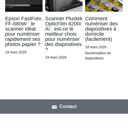
Epson FastFoto
Scanner Plustek
Comment
FF-680W : le
OpticFilm 8200i
numériser des
scanner idéal
Ai : est-ce le
diapositives à
pour numériser
meilleur choix
domicile
rapidement ses
pour numériser
(facilement)
photos papier ?
des diapositives
18 mars 2026
·
?
19 mars 2026
Numérisation de
19 mars 2026
diapositives
Contact